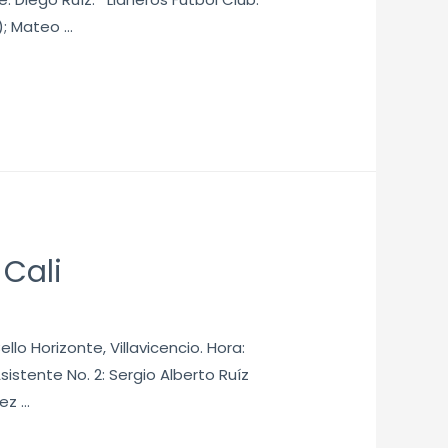
); Mateo …
 Cali
llo Horizonte, Villavicencio. Hora:
istente No. 2: Sergio Alberto Ruíz
ez …