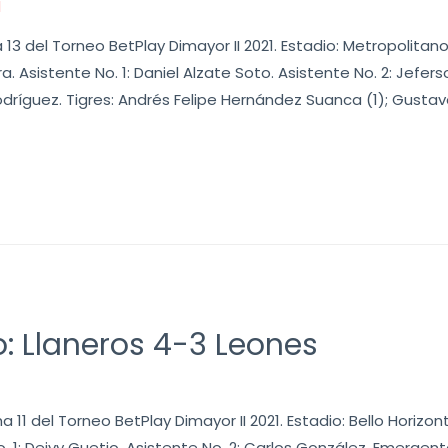
1
a 13 del Torneo BetPlay Dimayor II 2021. Estadio: Metropolita
a. Asistente No. 1: Daniel Alzate Soto. Asistente No. 2: Jefer
odríguez. Tigres: Andrés Felipe Hernández Suanca (1); Gusta
o: Llaneros 4-3 Leones
 11 del Torneo BetPlay Dimayor II 2021. Estadio: Bello Horizont
o. 1: Deivy Guetio. Asistente No. 2: Carlos González. Emergent