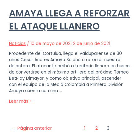
AMAYA LLEGA A REFORZAR
EL ATAQUE LLANERO
Noticias
/
10 de mayo de 2021
2 de junio de 2021
Procedente del Cortuluá, llega el valduparense de 30
años César Andrés Amaya Solano a reforzar nuestra
delantera. El atacante arribó a territorio llanero en busca
de convertirse en el máximo artillero del próximo Torneo
BetPlay Dimayor, y como objetivo principal, ascender
con el equipo de la Media Colombia a Primera División.
Amaya cuenta con una …
AMAYA
Leer más »
LLEGA
A
REFORZAR
EL
Paginación
←
Página anterior
1
2
3
ATAQUE
de
LLANERO
entradas