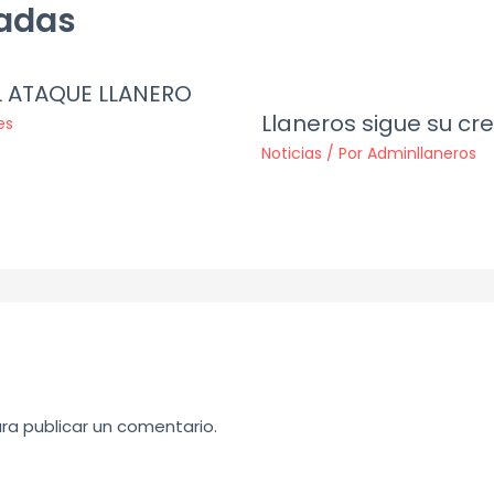
nadas
L ATAQUE LLANERO
Llaneros sigue su c
es
Noticias
/ Por
Adminllaneros
ra publicar un comentario.