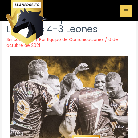
Síntesis del partido:
Llaneros 4-3 Leones
Sin categoría
/ Por
Equipo de Comunicaciones
/
6 de
octubre de 2021