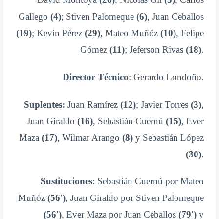
Gallego
(4)
; Stiven Palomeque
(6)
, Juan Ceballos
(19)
; Kevin Pérez
(29)
, Mateo Muñóz
(10)
, Felipe
Gómez
(11)
; Jeferson Rivas
(18)
.
Director Técnico
: Gerardo Londoño.
Suplentes:
Juan Ramírez
(12)
; Javier Torres
(3)
,
Juan Giraldo
(16)
, Sebastián Cuernú
(15)
, Ever
Maza
(17)
, Wilmar Arango
(8)
y Sebastián López
(30)
.
Sustituciones
: Sebastián Cuernú por Mateo
Muñóz
(56′)
, Juan Giraldo por Stiven Palomeque
(56′)
, Ever Maza por Juan Ceballos
(79′)
y