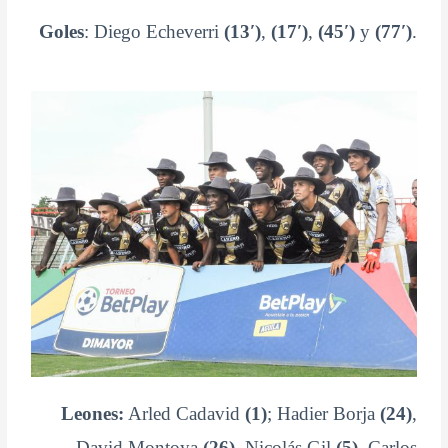
Goles
: Diego Echeverri
(13′)
,
(17′)
,
(45′)
y
(77′)
.
Leones:
Arled Cadavid
(1)
; Hadier Borja
(24)
,
David Montoya
(26)
, Nicolás Gil
(5)
, Carlos