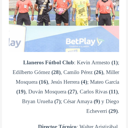
Llaneros Fútbol Club
: Kevin Armesto
(1)
;
Edilberto Gómez
(28)
, Camilo Pérez
(26)
, Miller
Mosquera
(16)
, Jesús Herrera
(4)
; Mateo García
(19)
, Duván Mosquera
(27)
, Carlos Rivas
(11)
,
Bryan Urueña
(7)
; César Amaya
(9)
y Diego
Echeverri
(29)
.
Director Técnico
: Walter Aristizábal.