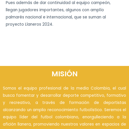
Pues además de dar continuidad al equipo campeón,
llegan jugadores importantes, algunos con amplío
palmarés nacional e internacional, que se suman al
proyecto Llaneros 2024.
MISIÓN
Somos el equipo profesional de la media Colombia, el cual
busca fomentar y desarrollar deporte competitivo, formativo
y recreativo, a través de formación de deportistas
alcanzando un amplio reconocimiento futbolístico. Seremos el
equipo líder del futbol colombiano, enorgulleciendo a la
afición llanera, promoviendo nuestros valores en espacios de