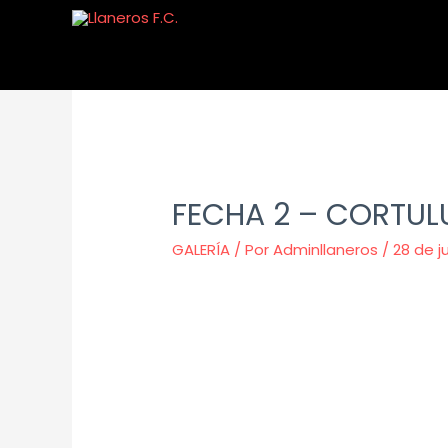
FECHA 2 – CORTUL
GALERÍA
/ Por
Adminllaneros
/
28 de j