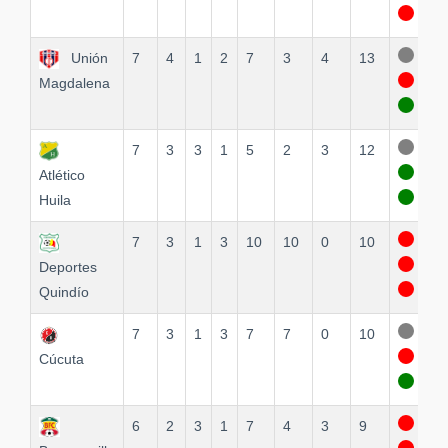
Unión
7
4
1
2
7
3
4
13
Magdalena
7
3
3
1
5
2
3
12
Atlético
Huila
7
3
1
3
10
10
0
10
Deportes
Quindío
7
3
1
3
7
7
0
10
Cúcuta
6
2
3
1
7
4
3
9