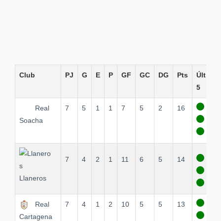
Club
PJ
G
E
P
GF
GC
DG
Pts
Último
5
Real
7
5
1
1
7
5
2
16
Soacha
7
4
2
1
11
6
5
14
Llaneros
Real
7
4
1
2
10
5
5
13
Cartagena