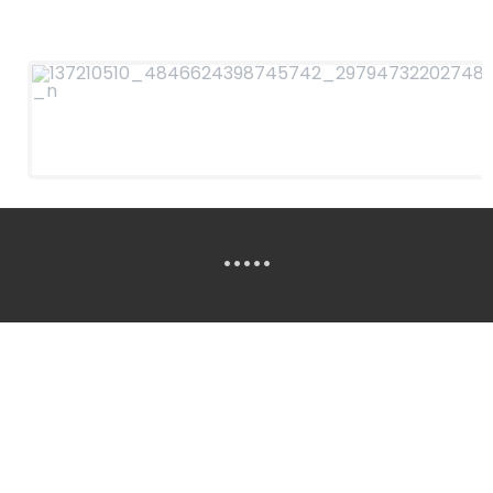
.....